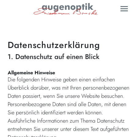
UNSER AUGENMERK
Toggl
KINDER UND SEHEN
Das können wir gut
AUCH FÜR GROSSE
„Ich sehe was, was du nicht siehst“ – Kinderaugen
Der Kurzsichtigkeit einen Schritt voraus
Datenschutzerklärung
TERMIN & KONTAKT
„Du siehst toll aus“ – Kinderbrillen
So sieht man uns
1. Datenschutz auf einen Blick
Wer steckt dahinter…
Allgemeine Hinweise
Die folgenden Hinweise geben einen einfachen
Schön, Sie zu sehen – Termin
Überblick darüber, was mit Ihren personenbezogenen
Kontakt aufnehmen
Daten passiert, wenn Sie unsere Website besuchen.
Personenbezogene Daten sind alle Daten, mit denen
Sie persönlich identifiziert werden können.
Ausführliche Informationen zum Thema Datenschutz
entnehmen Sie unserer unter diesem Text aufgeführten